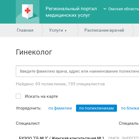
Региональный портал
Омская област
медицинских услуг
Главная
Услуги
Расписание врачей
Гинеколог
Найдено: 69 поликлиник, 195 специалистов
Искать на карте
Упорядочить:
по фамилии
по поликлиникам
по ближ
Специалист
Специаль
БУЗОО "ГБ № 3" / Женская консультация № 1
ОМСК, ЭНЕРГЕТ