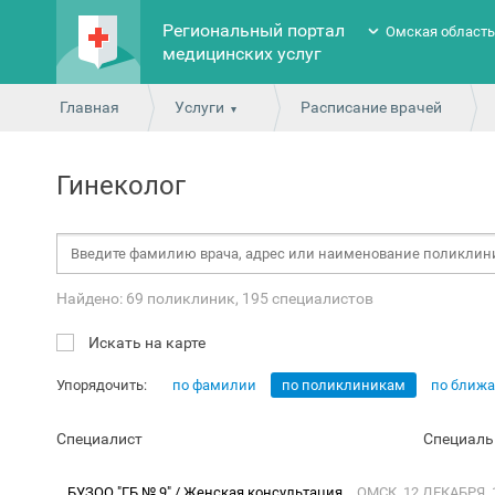
Региональный портал
Омская област
медицинских услуг
Главная
Услуги
Расписание врачей
Гинеколог
Найдено: 69 поликлиник, 195 специалистов
Искать на карте
Упорядочить:
по фамилии
по поликлиникам
по ближ
Специалист
Специаль
БУЗОО "ГБ № 9" / Женская консультация
ОМСК, 12 ДЕКАБРЯ, 