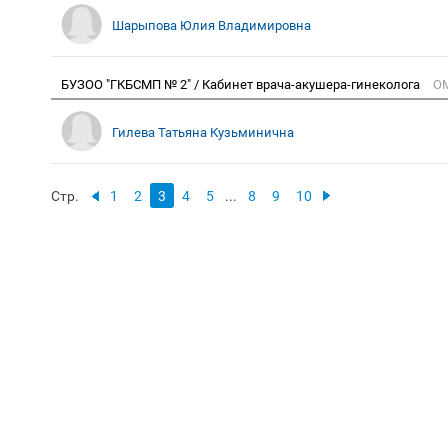
Шарыпова Юлия Владимировна
БУЗОО "ГКБСМП № 2" / Кабинет врача-акушера-гинеколога
О
Гилева Татьяна Кузьминична
Стр.
1
2
3
4
5
...
8
9
10