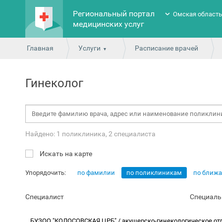
Региональный портал
Омская област
медицинских услуг
Главная
Услуги
Расписание врачей
Гинеколог
Найдено: 1 поликлиника, 2 специалиста
Искать на карте
Упорядочить:
по фамилии
по поликлиникам
по ближ
Специалист
Специаль
БУЗОО "КОЛОСОВСКАЯ ЦРБ" / акушерско-гинекологическое о