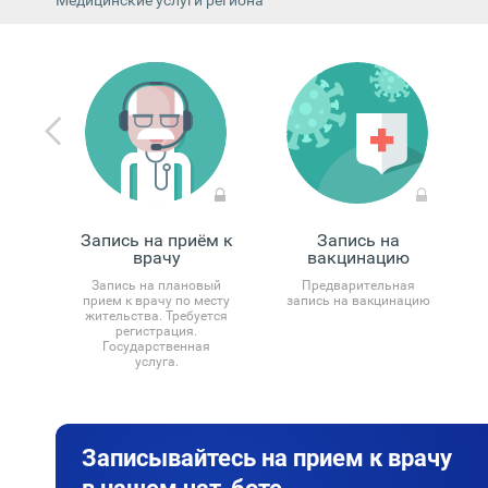
Медицинские услуги региона
ка
Запись на приём к
Запись на
ия
врачу
вакцинацию
кой
Запись на плановый
Предварительная
прием к врачу по месту
запись на вакцинацию
а, и
жительства. Требуется
регистрация.
го
Государственная
ес
услуга.
Записывайтесь на прием к врачу