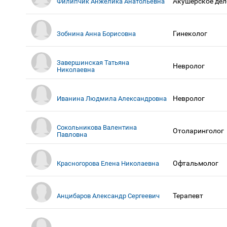
Акушерское дел
Филипчик Анжелика Анатольевна
Гинеколог
Зобнина Анна Борисовна
Завершинская Татьяна
Невролог
Николаевна
Невролог
Иванина Людмила Александровна
Сокольникова Валентина
Отоларинголог
Павловна
Офтальмолог
Красногорова Елена Николаевна
Терапевт
Анцибаров Александр Сергеевич