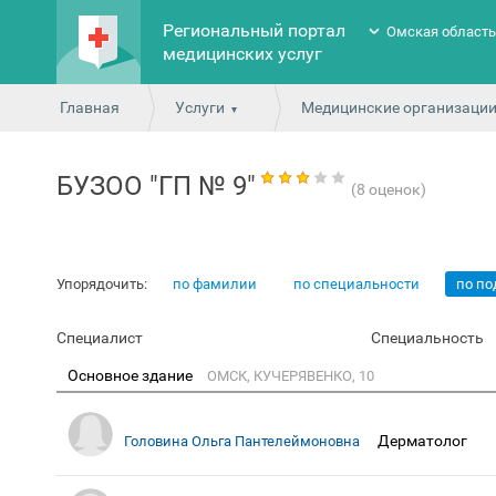
Региональный портал
Омская област
медицинских услуг
Главная
Услуги
Медицинские организаци
БУЗОО "ГП № 9"
(8 оценок)
Упорядочить:
по фамилии
по специальности
по п
Специалист
Специальность
Основное здание
ОМСК, КУЧЕРЯВЕНКО, 10
Дерматолог
Головина Ольга Пантелеймоновна