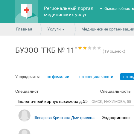
Региональный портал
Омская област
медицинских услуг
Главная
Услуги
Медицинские организаци
БУЗОО "ГКБ № 11"
(19 оценок)
Упорядочить:
по фамилии
по специальности
по п
Специалист
Специальность
Больничный корпус нахимова д.55
ОМСК, НАХИМОВА, 55
Эндокринолог
Шеварева Кристина Дмитриевна