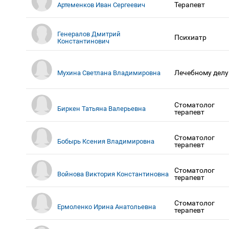
Терапевт
Артеменков Иван Сергеевич
Генералов Дмитрий
Психиатр
Константинович
Лечебному делу
Мухина Светлана Владимировна
Стоматолог
Биркен Татьяна Валерьевна
терапевт
Стоматолог
Бобырь Ксения Владимировна
терапевт
Стоматолог
Войнова Виктория Константиновна
терапевт
Стоматолог
Ермоленко Ирина Анатольевна
терапевт