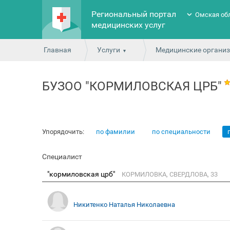
Региональный портал
Омская об
медицинских услуг
Главная
Услуги
Медицинские органи
БУЗОО "КОРМИЛОВСКАЯ ЦРБ"
Упорядочить:
по фамилии
по специальности
Специалист
"кормиловская црб"
КОРМИЛОВКА, СВЕРДЛОВА, 33
Никитенко Наталья Николаевна