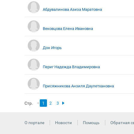
Абдувалинова Азиза Маратовна
Вековцова Елена Ивановна
Дон Игорь
Периг Надежда Владимировна
Присяжникова Анзиля Даулетхановна
Стр.
1
2
3
О портале
Новости
Помощь
Обратная с