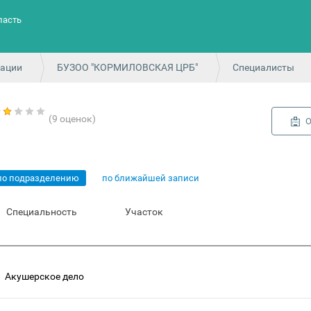
ласть
зации
БУЗОО "КОРМИЛОВСКАЯ ЦРБ"
Специалисты
(9 оценок)
О
по подразделению
по ближайшей записи
Специальность
Участок
Акушерское дело