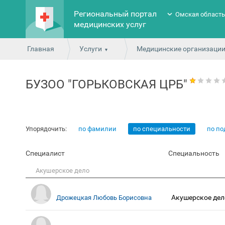
Региональный портал
Омская област
медицинских услуг
Главная
Услуги
Медицинские организаци
БУЗОО "ГОРЬКОВСКАЯ ЦРБ"
Упорядочить:
по фамилии
по специальности
по п
Специалист
Специальность
Акушерское дело
Акушерское дел
Дрожецкая Любовь Борисовна