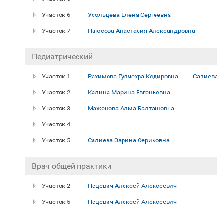
Участок 6
Усольцева Елена Сергеевна
Участок 7
Паюсова Анастасия Александровна
Педиатрический
Участок 1
Рахимова Гулчехра Кодировна
Салиева
Участок 2
Калина Марина Евгеньевна
Участок 3
Маженова Алма Балташовна
Участок 4
Участок 5
Салиева Зарина Сериковна
Врач общей практики
Участок 2
Пецевич Алексей Алексеевич
Участок 5
Пецевич Алексей Алексеевич