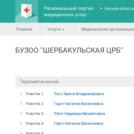
Региональный портал
Омская област
медицинских услуг
Главная
Услуги
Медицинские организаци
БУЗОО "ШЕРБАКУЛЬСКАЯ ЦРБ"
Терапевтический
Участок 1
Русс Ирина Владимировна
Участок 2
Горст Наталья Васильевна
Участок 3
Рапп Надежда Михайловна
Участок 4
Горст Наталья Васильевна
Участок 5