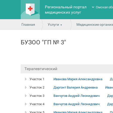
Региональный портал
Омская об
медицинских услуг
Главная
Услуги
Медицинские органи
БУЗОО "ГП № 3"
Терапевтический
Участок 1
Иванова Мария Александровна
Д
Участок 2
Даргонт Валерия Андреевна
Иван
Участок 3
Ванчугов Андрей Леонидович
Дар
Участок 4
Ванчугов Андрей Леонидович
Дар
Участок 5
Иванова Мария Александровна
П