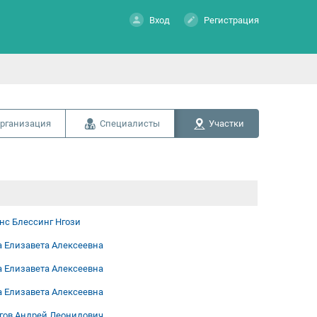
Вход
Регистрация
рганизация
Специалисты
Участки
нс Блессинг Нгози
 Елизавета Алексеевна
 Елизавета Алексеевна
 Елизавета Алексеевна
гов Андрей Леонидович