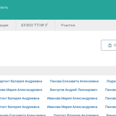
ласть
зации
БУЗОО "ГП № 3"
Участки
О
аргонт Валерия Андреевна
Панова Елизавета Алексеевна
Лоуре
ова Мария Александровна
Ванчугов Андрей Леонидович
Панова
гонт Валерия Андреевна
Иванова Мария Александровна
Панова
гонт Валерия Андреевна
Иванова Мария Александровна
Панова
анова Елизавета Алексеевна
Даргонт Валерия Андреевна
Ванчу