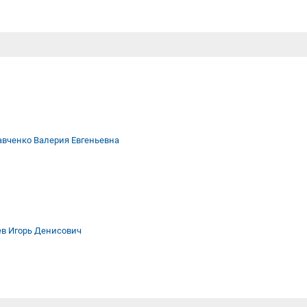
авченко Валерия Евгеньевна
ев Игорь Денисович