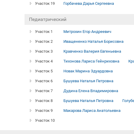
Участок 19
Горбачева Дарья Сергеевна
Педиатрический
Участок 1
Митрохин Егор Андреевич
Участок 2
Иващененко Наталья Борисовна
Участок 3
Кравченко Валерия Евгеньевна
Участок 4
Тихонова Лариса Гейнриховна
Кр
Участок 5
Новак Марина Эдуардовна
Участок 6
Бушуева Наталья Петровна
Участок 7
Дудина Елена Владимировна
Участок 8
Бушуева Наталья Петровна
Голуб
Участок 9
Макарова Лариса Анатольевна
Участок 10