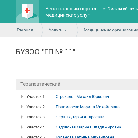
Региональный портал
Омская област
медицинских услуг
Главная
Услуги
Медицинские организаци
БУЗОО "ГП № 11"
Терапевтический
Участок 1
Стрекалев Михаил Юрьевич
Участок 2
Пономарева Марина Михайловна
Участок 3
Черных Дарья Андреевна
Участок 4
Садовская Марина Владимировна
Участок 6
Буланова Татьяна Михайловна