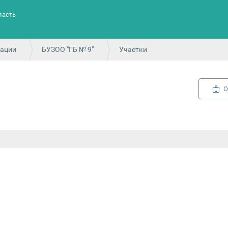
ласть
зации
БУЗОО "ГБ № 9"
Участки
О