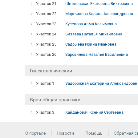
Участок 21
Шпилевская Екатерина Викторовна
Участок 22
Мартьянова Карина Александровна
Участок 23
Кусепова Алма Касымовна
Участок 24
Бизяева Наталья Михайловна
Участок 25
Садрыева Ирина Ивановна
Участок 26
Заровняева Наталья Васильевна
Гинекологический
Участок 1
Задорожная Екатерина Александровн
Врач общей практики
Участок 3
Кайданович Ксения Сергеевна
О портале
Новости
Помощь
Обратная с