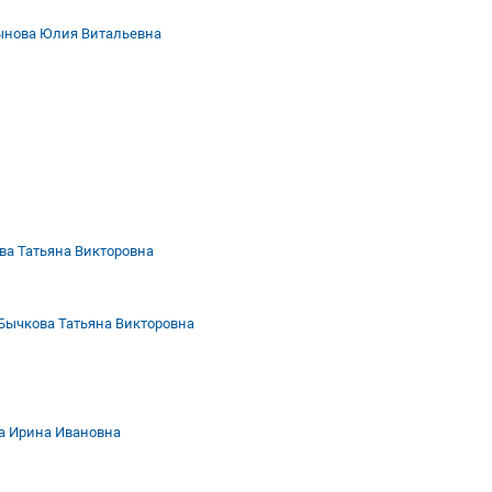
ынова Юлия Витальевна
ва Татьяна Викторовна
Бычкова Татьяна Викторовна
а Ирина Ивановна