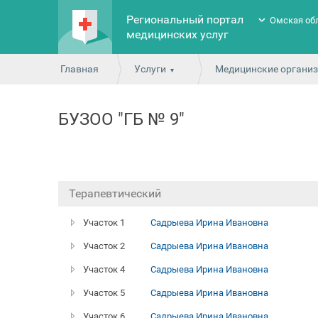
Региональный портал
Омская об
медицинских услуг
Главная
Услуги
Медицинские органи
БУЗОО "ГБ № 9"
Терапевтический
Участок 1
Садрыева Ирина Ивановна
Участок 2
Садрыева Ирина Ивановна
Участок 4
Садрыева Ирина Ивановна
Участок 5
Садрыева Ирина Ивановна
Участок 6
Садрыева Ирина Ивановна