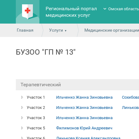
Региональный портал
Омская област
медицинских услуг
Главная
Услуги
Медицинские организаци
БУЗОО "ГП № 13"
Терапевтический
Участок 1
Ильченко Жанна Зиновьевна
Сохибов
Участок 2
Ильченко Жанна Зиновьевна
Линьков
Участок 3
Ильченко Жанна Зиновьевна
Участок 5
Филимонов Юрий Андреевич
Участок 6
Линькова Ксения Александровна