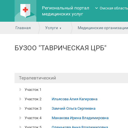
Региональный портал
Омская област
медицинских услуг
Главная
Услуги
Медицинские организаци
БУЗОО "ТАВРИЧЕСКАЯ ЦРБ"
Терапевтический
Участок 1
Участок 2
Ильясова Алия Кагировна
Участок 3
Замчий Ольга Сергеевна
Участок 4
Манакова Ирина Владимировна
Участок 5
Оленькова Анна Владимировна