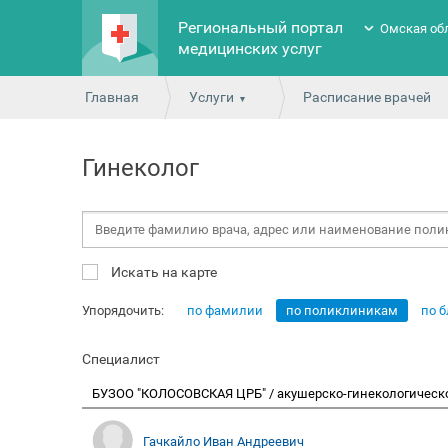
Региональный портал
Омская об
медицинских услуг
Главная
Услуги
Расписание врачей
Гинеколог
Искать на карте
Упорядочить:
по фамилии
по поликлиникам
по 
Специалист
БУЗОО "КОЛОСОВСКАЯ ЦРБ" / акушерско-гинекологическ
Гачкайло Иван Андреевич