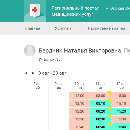
Региональный портал
Омская об
медицинских услуг
Главная
Услуги
Расписание врачей
Бердник Наталья Викторовна
П
Участок:
35
8 авг - 23 авг
8 авг
9 авг
10 авг
11 авг
12 авг
сб
вс
пн
вт
ср
12:00
08:00
15:00
12:10
08:10
15:10
12:20
08:20
15:20
12:30
08:30
15:30
12:40
08:40
15:40