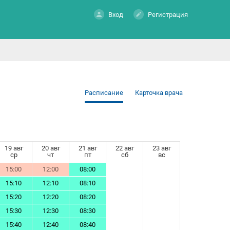
Вход
Регистрация
Расписание
Карточка врача
19 авг
20 авг
21 авг
22 авг
23 авг
ср
чт
пт
сб
вс
15:00
12:00
08:00
15:10
12:10
08:10
15:20
12:20
08:20
15:30
12:30
08:30
15:40
12:40
08:40