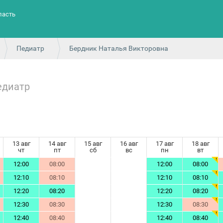
ласть
Педиатр
Бердник Наталья Викторовна
едиатр
13 авг
14 авг
15 авг
16 авг
17 авг
18 авг
чт
пт
сб
вс
пн
вт
12:00
08:00
12:00
08:00
12:10
08:10
12:10
08:10
12:20
08:20
12:20
08:20
12:30
08:30
12:30
08:30
12:40
08:40
12:40
08:40