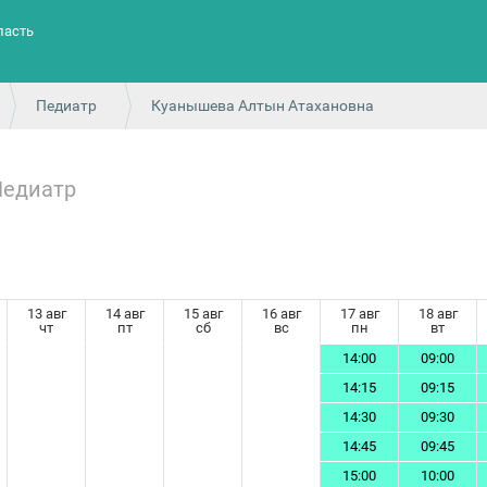
ласть
Педиатр
Куанышева Алтын Атахановна
Педиатр
13 авг
14 авг
15 авг
16 авг
17 авг
18 авг
чт
пт
сб
вс
пн
вт
14:00
09:00
14:15
09:15
14:30
09:30
14:45
09:45
15:00
10:00