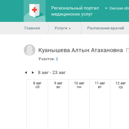
Региональный портал
Омская об
медицинских услуг
Главная
Услуги
Расписание врачей
Куанышева Алтын Атахановна
Участок:
2
8 авг - 23 авг
8 авг
9 авг
10 авг
11 авг
12 авг
сб
вс
пн
вт
ср