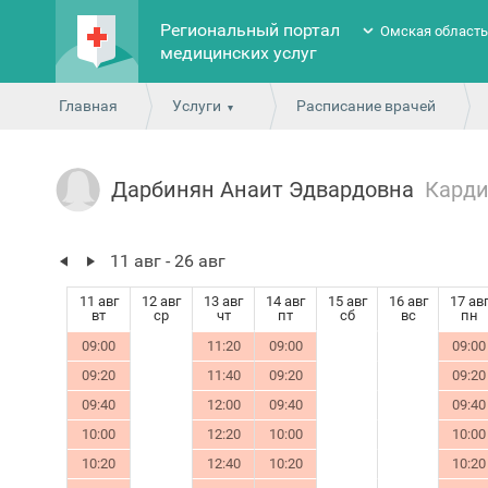
Региональный портал
Омская област
медицинских услуг
Главная
Услуги
Расписание врачей
Дарбинян Анаит Эдвардовна
Карди
11 авг - 26 авг
11 авг
12 авг
13 авг
14 авг
15 авг
16 авг
17 ав
вт
ср
чт
пт
сб
вс
пн
09:00
11:20
09:00
09:00
09:20
11:40
09:20
09:20
09:40
12:00
09:40
09:40
10:00
12:20
10:00
10:00
10:20
12:40
10:20
10:20