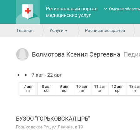
Региональный портал
Омская област
медицинских услуг
Главная
Услуги
Расписание врачей
Болмотова Ксения Сергеевна
Педи
7 авг - 22 авг
7 авг
8 авг
9 авг
10 авг
11 авг
12 авг
13 ав
пт
сб
вс
пн
вт
ср
чт
БУЗОО "ГОРЬКОВСКАЯ ЦРБ"
Горьковское Рп., ул Ленина, д 19