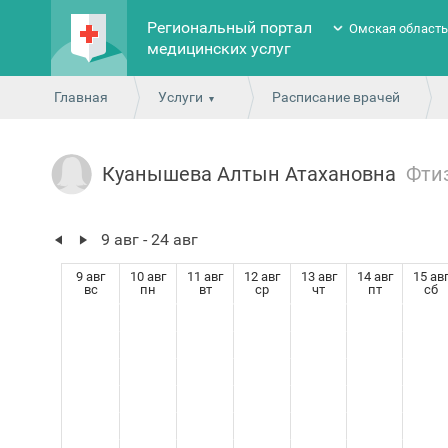
Региональный портал
Омская област
медицинских услуг
Главная
Услуги
Расписание врачей
Куанышева Алтын Атахановна
Фти
9 авг - 24 авг
9 авг
10 авг
11 авг
12 авг
13 авг
14 авг
15 ав
вс
пн
вт
ср
чт
пт
сб