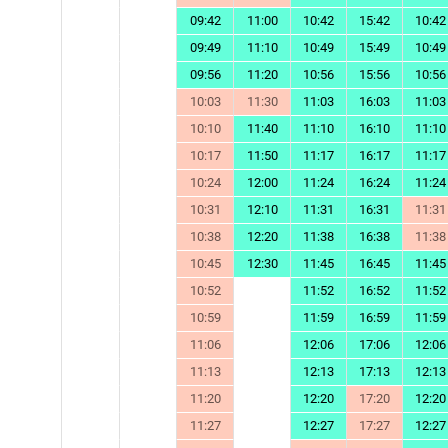
врач
09:42
11:00
10:42
15:42
10:42
Демчен
ко В.В.,
каб.№2
09:49
11:10
10:49
15:49
10:49
09:56
11:20
10:56
15:56
10:56
10:03
11:30
11:03
16:03
11:03
10:10
11:40
11:10
16:10
11:10
10:17
11:50
11:17
16:17
11:17
10:24
12:00
11:24
16:24
11:24
10:31
12:10
11:31
16:31
11:31
10:38
12:20
11:38
16:38
11:38
10:45
12:30
11:45
16:45
11:45
10:52
11:52
16:52
11:52
10:59
11:59
16:59
11:59
11:06
12:06
17:06
12:06
11:13
12:13
17:13
12:13
11:20
12:20
17:20
12:20
11:27
12:27
17:27
12:27