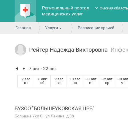
Региональный портал
Омская област
медицинских услуг
Главная
Услуги
Расписание врачей
Рейтер Надежда Викторовна
Инфек
7 авг - 22 авг
7 авг
8 авг
9 авг
10 авг
11 авг
12 авг
13 ав
пт
сб
вс
пн
вт
ср
чт
БУЗОО "БОЛЬШЕУКОВСКАЯ ЦРБ"
Большие Уки С., ул Ленина, д 88