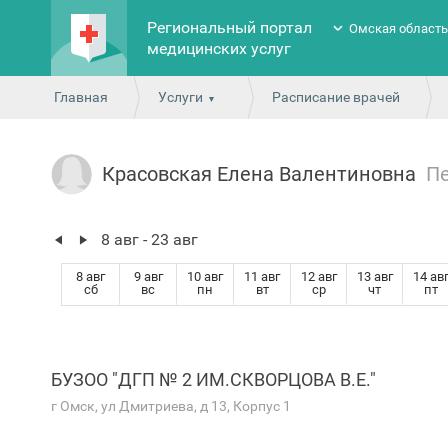
Региональный портал
Омская област
медицинских услуг
Главная
Услуги
Расписание врачей
Красовская Елена Валентиновна
П
8 авг - 23 авг
8 авг
9 авг
10 авг
11 авг
12 авг
13 авг
14 ав
сб
вс
пн
вт
ср
чт
пт
БУЗОО "ДГП № 2 ИМ.СКВОРЦОВА В.Е."
г Омск, ул Дмитриева, д 13, Корпус 1