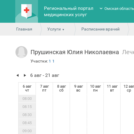
Региональный портал
Омская област
медицинских услуг
Главная
Услуги
Расписание врачей
Прушинская Юлия Николаевна
Леч
Участки:
1
1
6 авг - 21 авг
6 авг
7 авг
8 авг
9 авг
10 авг
11 авг
12 ав
чт
пт
сб
вс
пн
вт
ср
08:00
08:15
08:30
08:45
09:00