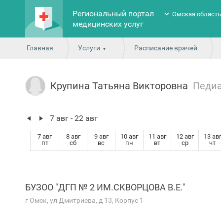
Региональный портал
Омская област
медицинских услуг
Главная
Услуги
Расписание врачей
Крупина Татьяна Викторовна
Педи
7 авг - 22 авг
7 авг
8 авг
9 авг
10 авг
11 авг
12 авг
13 ав
пт
сб
вс
пн
вт
ср
чт
БУЗОО "ДГП № 2 ИМ.СКВОРЦОВА В.Е."
г Омск, ул Дмитриева, д 13, Корпус 1