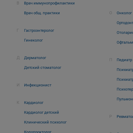
В
Врач иммунопрофилактики
О
Врач общ. практики
Онколог
Ортодон
Г
Гастроэнтеролог
Отолари
Гинеколог
Офтальм
Д
Дерматолог
П
Педиатр
Детский стоматолог
Психиат
Психиат
И
Инфекционист
Психоте
Пульмон
К
Кардиолог
Кардиолог детский
Р
Ревмато
Клинический психолог
Колопроктолог