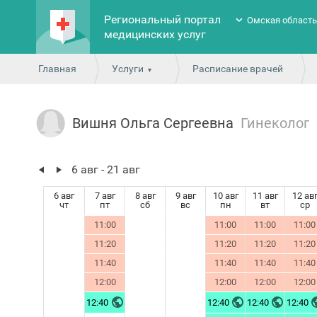
Региональный портал
Омская област
медицинских услуг
Главная
Услуги
Расписание врачей
Вишня Ольга Сергеевна
Гинеколог
6 авг - 21 авг
6 авг
7 авг
8 авг
9 авг
10 авг
11 авг
12 ав
чт
пт
сб
вс
пн
вт
ср
11:00
11:00
11:00
11:00
11:20
11:20
11:20
11:20
11:40
11:40
11:40
11:40
12:00
12:00
12:00
12:00
12:40
12:40
12:40
12:40