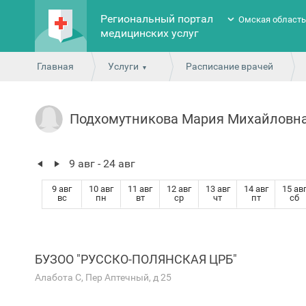
Региональный портал
Омская област
медицинских услуг
Главная
Услуги
Расписание врачей
Подхомутникова Мария Михайловн
9 авг - 24 авг
9 авг
10 авг
11 авг
12 авг
13 авг
14 авг
15 ав
вс
пн
вт
ср
чт
пт
сб
БУЗОО "РУССКО-ПОЛЯНСКАЯ ЦРБ"
Алабота С, Пер Аптечный, д 25