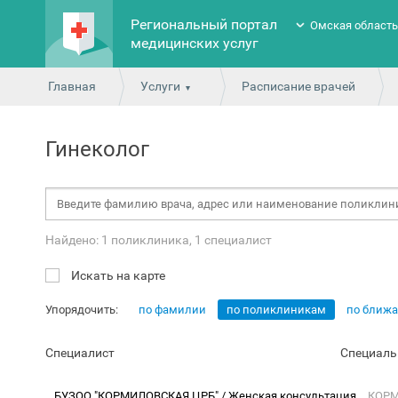
Региональный портал
Омская област
медицинских услуг
Главная
Услуги
Расписание врачей
Гинеколог
Найдено: 1 поликлиника, 1 специалист
Искать на карте
Упорядочить:
по фамилии
по поликлиникам
по ближ
Специалист
Специаль
БУЗОО "КОРМИЛОВСКАЯ ЦРБ" / Женская консультация
КОРМ